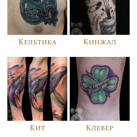
Кельтика
Кинжал
Кит
Клевер