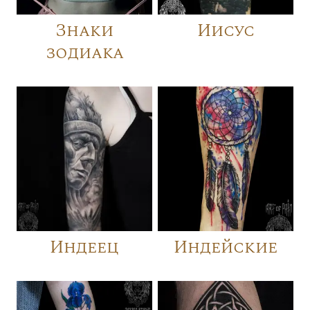
Знаки
Иисус
зодиака
Индеец
Индейские