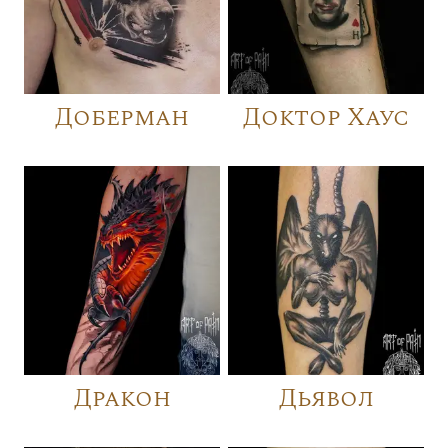
Доберман
Доктор Хаус
Дракон
Дьявол