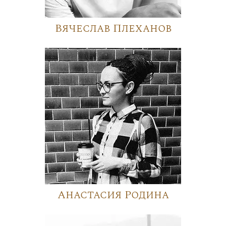
Вячеслав Плеханов
Анастасия Родина