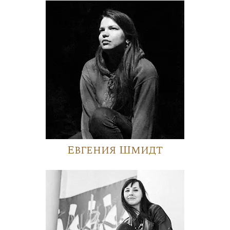
Евгения Шмидт