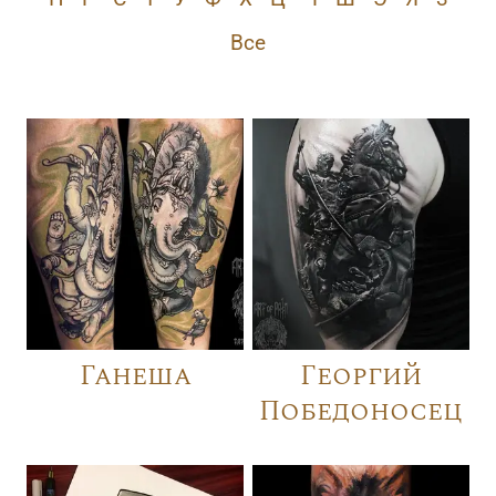
Все
Ганеша
Георгий
Победоносец