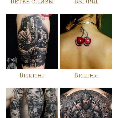
Ветвь оливы
Взгляд
Викинг
Вишня