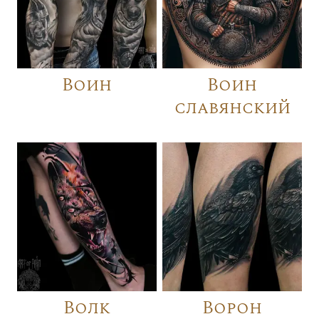
Воин
Воин
славянский
Волк
Ворон