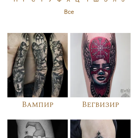
Все
Вампир
Вегвизир