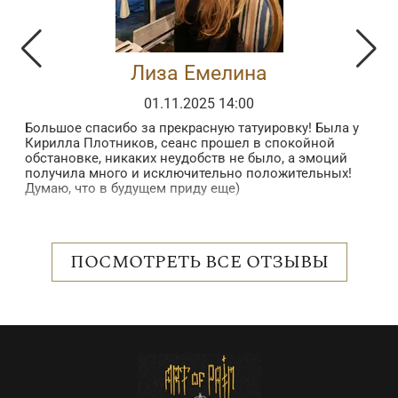
Лиза Емелина
01.11.2025 14:00
Большое спасибо за прекрасную татуировку! Была у
З
Кирилла Плотников, сеанс прошел в спокойной
з
обстановке, никаких неудобств не было, а эмоций
в
получила много и исключительно положительных!
б
Думаю, что в будущем приду еще)
в
п
 в
в
н
о
ПОСМОТРЕТЬ ВСЕ ОТЗЫВЫ
с
р
е
о