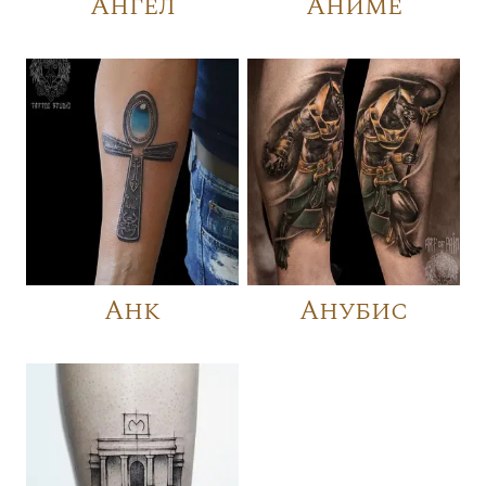
Ангел
Аниме
Анк
Анубис