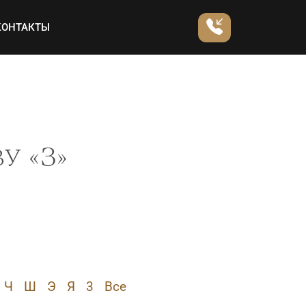
КОНТАКТЫ
у «З»
Ч
Ш
Э
Я
3
Все