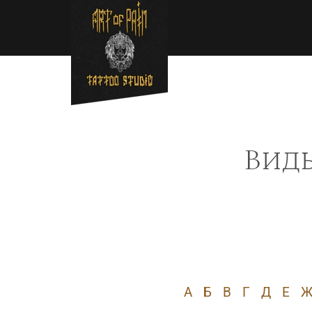
Перейти к основному содержанию
Строка навигации
Виды
А
Б
В
Г
Д
Е