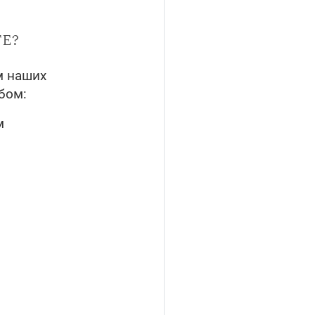
е?
м наших
бом:
м