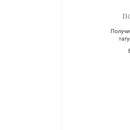
П
Получи
тат