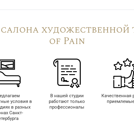
салона художественной 
of Pain
едлагаем
В нашей студии
Качественная 
ные условия в
работают только
приемлемые
удиях в разных
профессионалы
онах Санкт-
тербурга