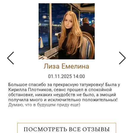
Лиза Емелина
01.11.2025 14:00
Большое спасибо за прекрасную татуировку! Была у
З
Кирилла Плотников, сеанс прошел в спокойной
з
обстановке, никаких неудобств не было, а эмоций
в
получила много и исключительно положительных!
б
Думаю, что в будущем приду еще)
в
п
 в
в
н
о
ПОСМОТРЕТЬ ВСЕ ОТЗЫВЫ
с