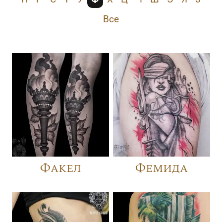
Все
Факел
Фемида