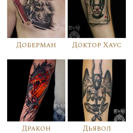
Доберман
Доктор Хаус
Дракон
Дьявол