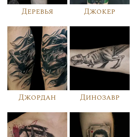
Деревья
Джокер
Джордан
Динозавр