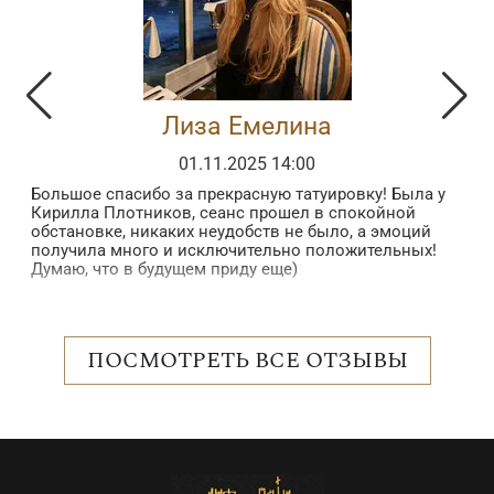
Лиза Емелина
01.11.2025 14:00
Большое спасибо за прекрасную татуировку! Была у
З
Кирилла Плотников, сеанс прошел в спокойной
з
обстановке, никаких неудобств не было, а эмоций
в
получила много и исключительно положительных!
б
Думаю, что в будущем приду еще)
в
п
 в
в
н
о
ПОСМОТРЕТЬ ВСЕ ОТЗЫВЫ
с
р
е