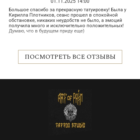
01.11.2025 14:00
Большое спасибо за прекрасную татуировку! Была у
З
Кирилла Плотников, сеанс прошел в спокойной
з
обстановке, никаких неудобств не было, а эмоций
в
получила много и исключительно положительных!
б
Думаю, что в будущем приду еще)
в
п
 в
в
н
о
ПОСМОТРЕТЬ ВСЕ ОТЗЫВЫ
с
р
е
о