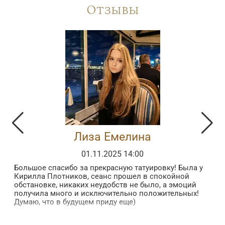
Отзывы
Лиза Емелина
01.11.2025 14:00
Большое спасибо за прекрасную татуировку! Была у
З
Кирилла Плотников, сеанс прошел в спокойной
з
обстановке, никаких неудобств не было, а эмоций
в
получила много и исключительно положительных!
б
Думаю, что в будущем приду еще)
в
п
 в
в