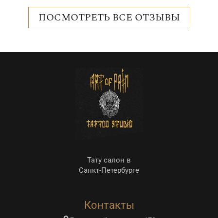
н
о
ПОСМОТРЕТЬ ВСЕ ОТЗЫВЫ
с
р
е
о
Тату салон в
Санкт-Петербурге
Контакты