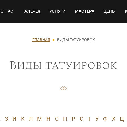
Основная навигация
О НАС
ГАЛЕРЕЯ
УСЛУГИ
МАСТЕРА
ЦЕНЫ
ГЛАВНАЯ
ВИДЫ ТАТУИРОВОК
Виды татуировок
Ж
З
И
К
Л
М
Н
О
П
Р
С
Т
У
Ф
Х
Ц