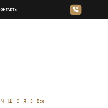
КОНТАКТЫ
Ч
Ш
Э
Я
3
Все