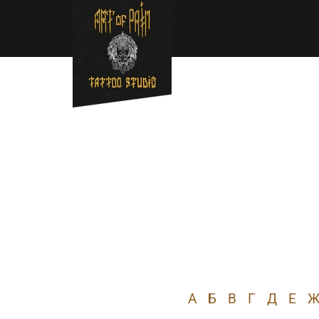
Перейти к основному содержанию
Строка навигации
А
Б
В
Г
Д
Е