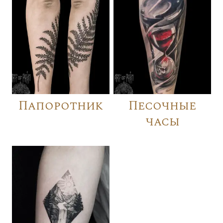
Папоротник
Песочные
часы