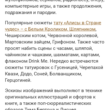
компьютерные игры, а также продолжения,
подражания и пародии.
Популярные сюжеты
тату «Алисы в Стране
чудес» – с Белым Кроликом, Шляпником
,
Чеширским котом, Червонной королевой,
Мартовским зайцем, Грифоном. Также часто
просят набить сцены с часами, шляпой,
чайником и чашками, шахматами, картами,
флаконом Drink Me. Нередко встречаются
сюжеты татуировок с Гусеницей, Черепахой
Квази, Додо, Соней, Болванщиком,
Герцогиней.
Эскизы изображений выполняют в технике
оригинальных иллюстраций и офортов к
книге, а также поп-сюрреалистических
образов Тима Бертона и Диснея.