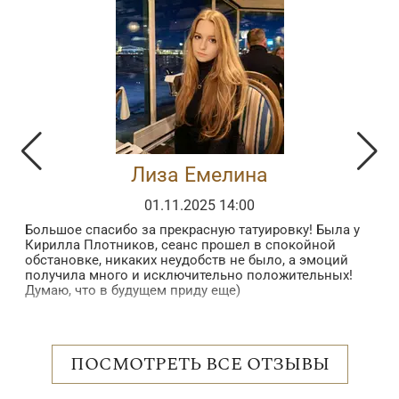
Лиза Емелина
01.11.2025 14:00
Большое спасибо за прекрасную татуировку! Была у
З
Кирилла Плотников, сеанс прошел в спокойной
з
обстановке, никаких неудобств не было, а эмоций
в
получила много и исключительно положительных!
б
Думаю, что в будущем приду еще)
в
п
 в
в
н
о
ПОСМОТРЕТЬ ВСЕ ОТЗЫВЫ
с
р
е