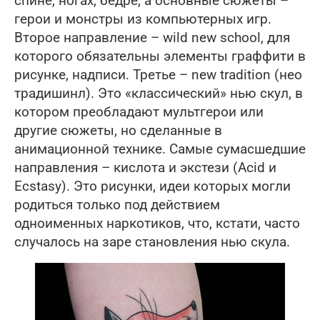
спине, ногах, бедре, а основные сюжеты –
герои и монстры из компьютерных игр.
Второе направление – wild new school, для
которого обязательны элементы граффити в
рисунке, надписи. Третье – new tradition (нео
традишинл). Это «классический» нью скул, в
котором преобладают мультгерои или
другие сюжеты, но сделанные в
анимационной технике. Самые сумасшедшие
направления – кислота и экстези (Acid и
Ecstasy). Это рисунки, идеи которых могли
родиться только под действием
одноименных наркотиков, что, кстати, часто
случалось на заре становления нью скула.