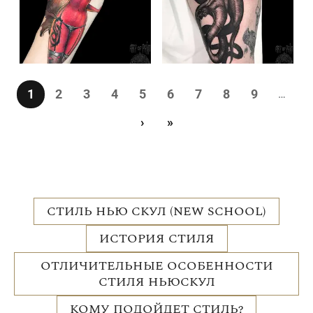
Нумерация страниц
Страница
Страница
Страница
Страница
Страница
Страница
Страница
Страница
Страница
1
2
3
4
5
6
7
8
9
…
Следующая страница
Последняя страница
›
»
СТИЛЬ НЬЮ СКУЛ (NEW SCHOOL)
ИСТОРИЯ СТИЛЯ
ОТЛИЧИТЕЛЬНЫЕ ОСОБЕННОСТИ
СТИЛЯ НЬЮСКУЛ
КОМУ ПОДОЙДЕТ СТИЛЬ?