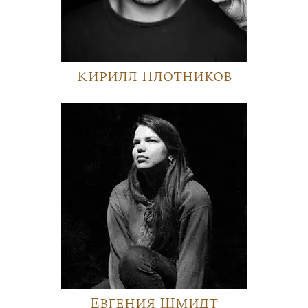
Кирилл Плотников
Евгения Шмидт