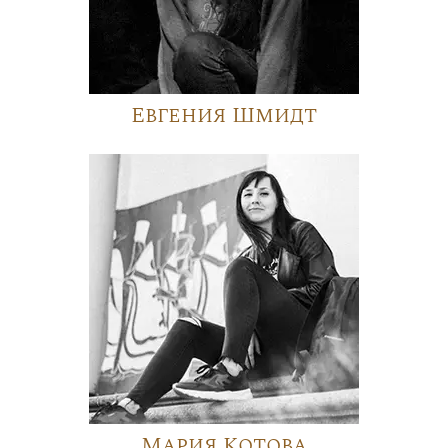
Евгения Шмидт
Мария Котова