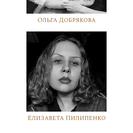
Ольга Добрякова
Елизавета Пилипенко