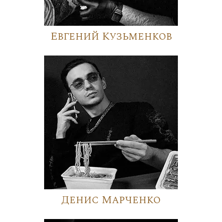
Евгений Кузьменков
Денис Марченко