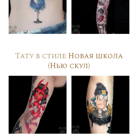
Тату в стиле
Новая школа
(Нью скул)