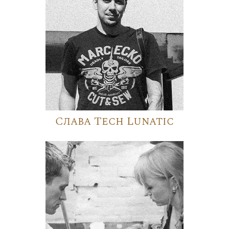
Слава Tech Lunatic