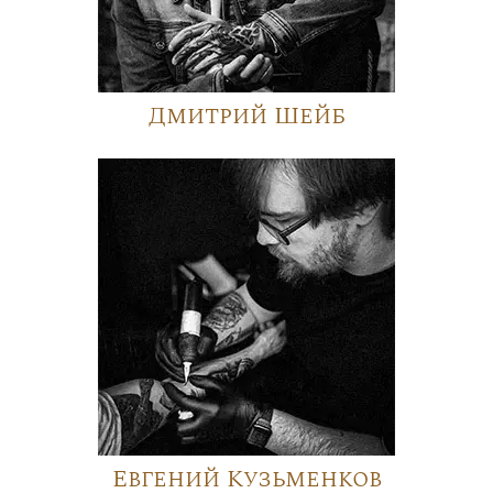
Дмитрий Шейб
Евгений Кузьменков