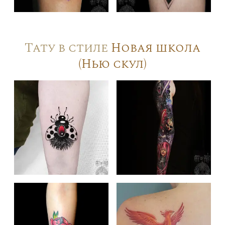
Тату в стиле
Новая школа
(Нью скул)