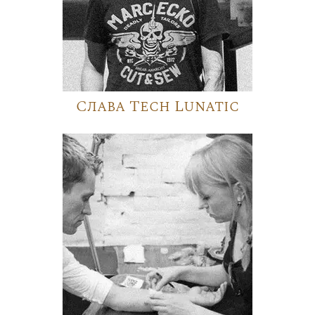
Слава Tech Lunatic