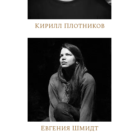
Кирилл Плотников
Евгения Шмидт