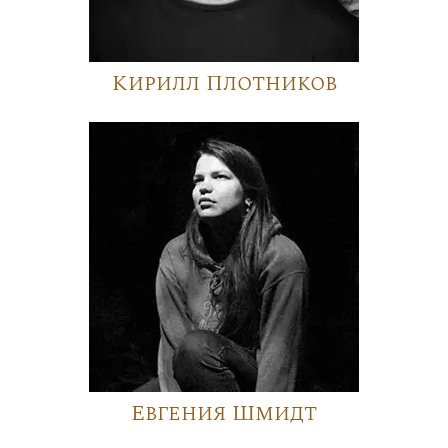
Кирилл Плотников
Евгения Шмидт