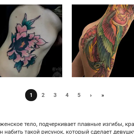
ц
Страница
Страница
Страница
Страница
Страница
Следующая стра
Последняя с
1
2
3
4
5
›
»
 женское тело, подчеркивает плавные изгибы, к
 набить такой рисунок, который сделает девушку