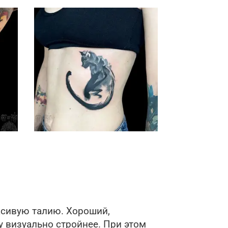
ница
траница
расивую талию. Хороший,
 визуально стройнее. При этом