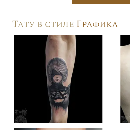
Тату в стиле
Графика