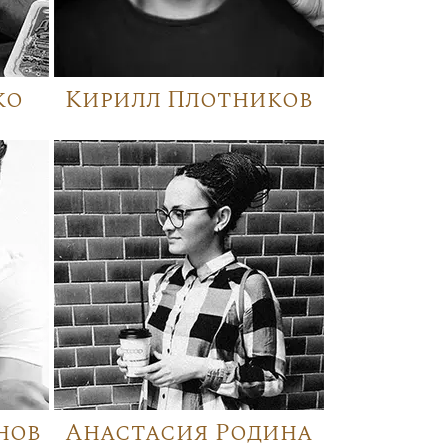
ко
Кирилл Плотников
нов
Анастасия Родина