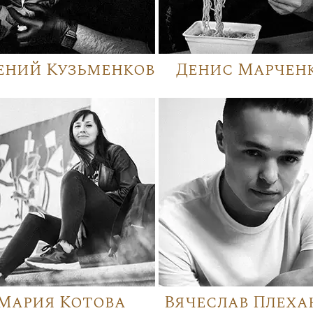
ений Кузьменков
Денис Марчен
Мария Котова
Вячеслав Плеха