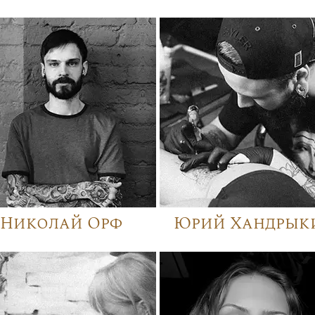
Николай Орф
Юрий Хандрык