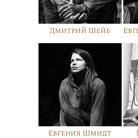
Дмитрий Шейб
Евг
Евгения Шмидт