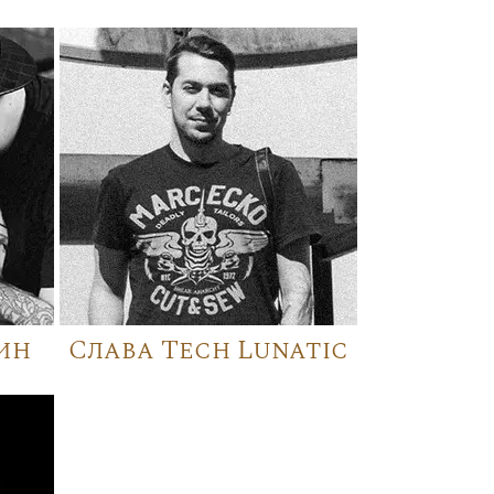
ин
Слава Tech Lunatic