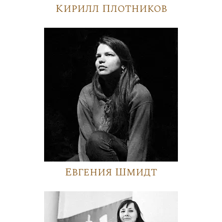
Кирилл Плотников
Евгения Шмидт