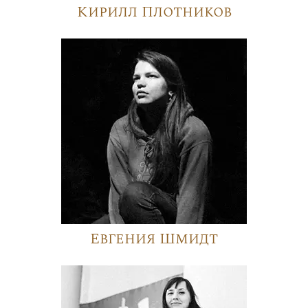
Кирилл Плотников
Евгения Шмидт