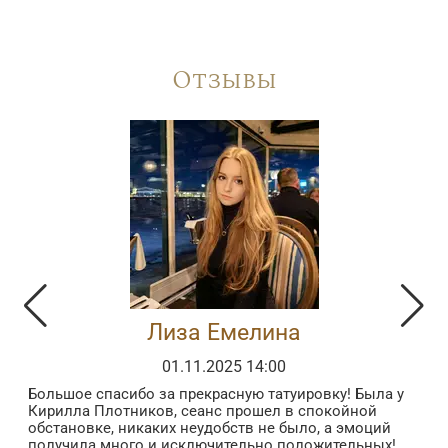
Отзывы
Лиза Емелина
01.11.2025 14:00
Большое спасибо за прекрасную татуировку! Была у
З
Кирилла Плотников, сеанс прошел в спокойной
з
обстановке, никаких неудобств не было, а эмоций
в
получила много и исключительно положительных!
б