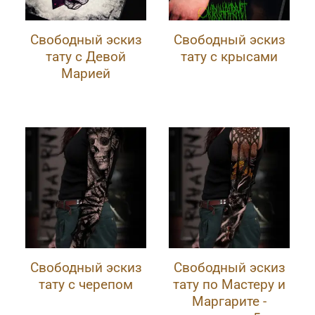
Свободный эскиз
Свободный эскиз
тату с Девой
тату с крысами
Марией
Свободный эскиз
Свободный эскиз
тату с черепом
тату по Мастеру и
Маргарите -