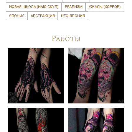
НОВАЯ ШКОЛА (НЬЮ СКУЛ)
РЕАЛИЗМ
УЖАСЫ (ХОРРОР)
ЯПОНИЯ
АБСТРАКЦИЯ
НЕО-ЯПОНИЯ
Работы