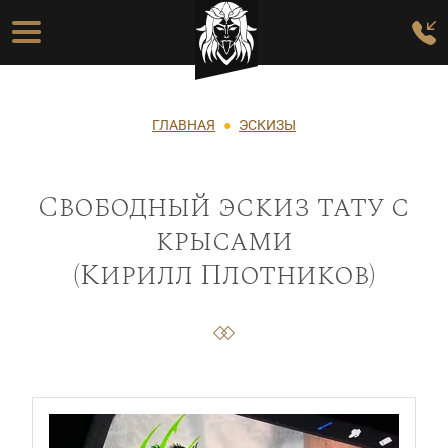
Перейти к основному содержанию
Основная навигация
Строка навигации
ГЛАВНАЯ
ЭСКИЗЫ
Свободный эскиз тату с
крысами
(Кирилл Плотников)