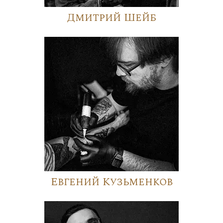
Дмитрий Шейб
Евгений Кузьменков