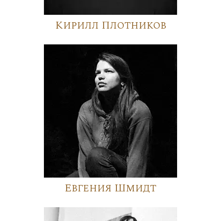
Кирилл Плотников
Евгения Шмидт