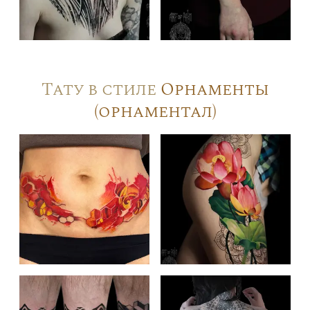
Тату в стиле
Орнаменты
(орнаментал)