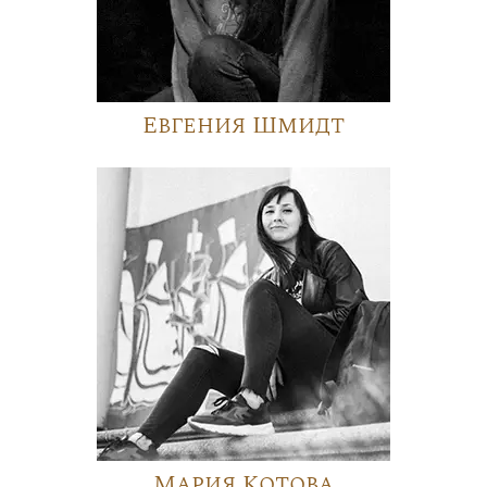
Евгения Шмидт
Мария Котова