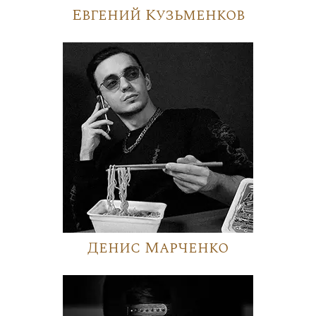
Евгений Кузьменков
Денис Марченко