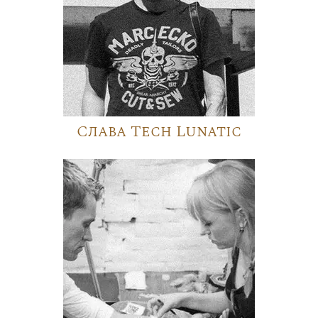
Слава Tech Lunatic