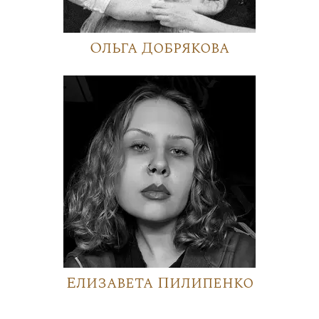
Ольга Добрякова
Елизавета Пилипенко