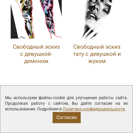
Свободный эскиз
Свободный эскиз
с девушкой-
тату с девушкой и
демоном
жуком
Мы используем файлы-cookie для улучшения работы сайта.
Появились вопросы по нашей
Продолжая работу с сайтом, Вы даёте согласие на их
работе?
использование. Подробнее в
Политике конфиденциальности
.
Согласен
Получить бесплатную
консультацию по работе и