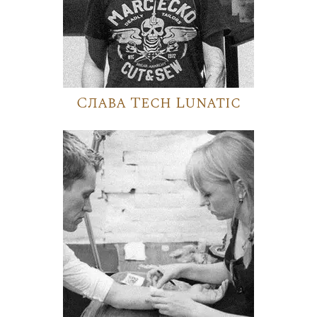
Слава Tech Lunatic