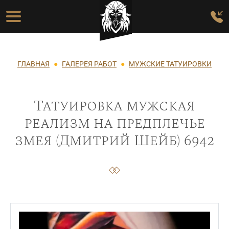
Перейти к основному содержанию
Основная навигация
Строка навигации
ГЛАВНАЯ
ГАЛЕРЕЯ РАБОТ
МУЖСКИЕ ТАТУИРОВКИ
Татуировка мужская
реализм на предплечье
змея (Дмитрий Шейб) 6942