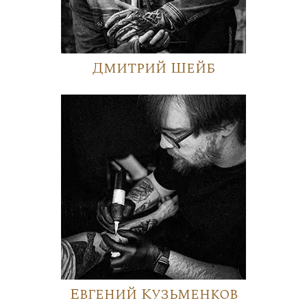
Дмитрий Шейб
Евгений Кузьменков