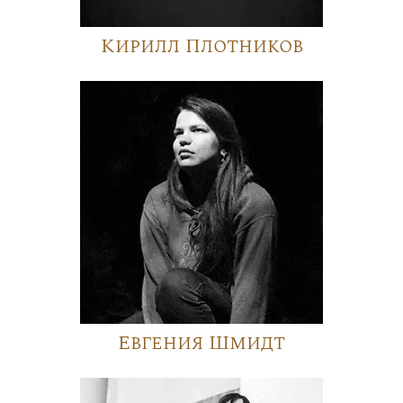
Кирилл Плотников
Евгения Шмидт