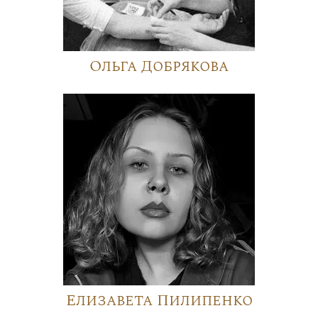
Ольга Добрякова
Елизавета Пилипенко