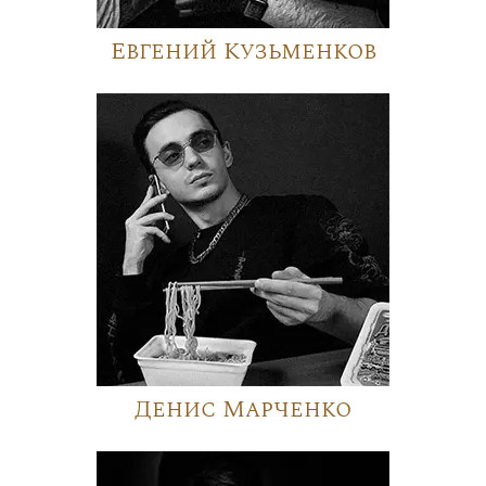
Евгений Кузьменков
Денис Марченко