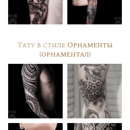
Тату в стиле
Орнаменты
(орнаментал)