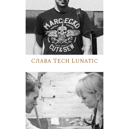
Слава Tech Lunatic