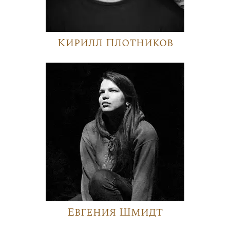
Кирилл Плотников
Евгения Шмидт