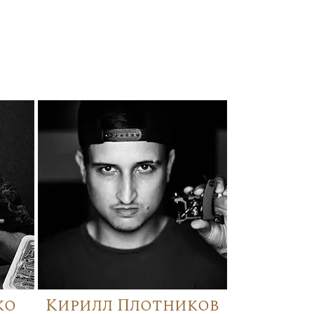
ко
Кирилл Плотников