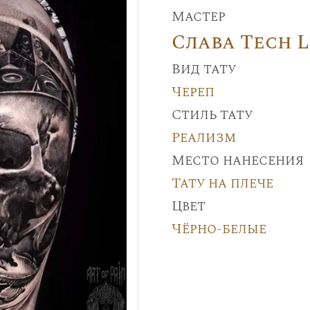
Мастер
Слава Tech 
Вид тату
Череп
Стиль тату
Реализм
Место нанесения
Тату на плече
Цвет
Чёрно-белые