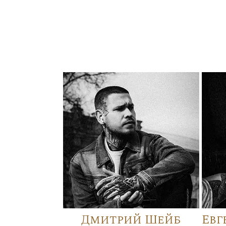
Дмитрий Шейб
Евг