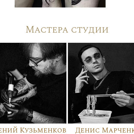
Мастера студии
ений Кузьменков
Денис Марчен