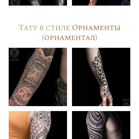
Тату в стиле
Орнаменты
(орнаментал)