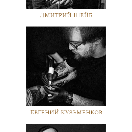
Дмитрий Шейб
Евгений Кузьменков