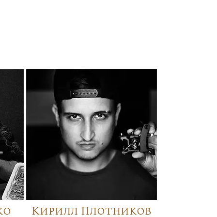
ко
Кирилл Плотников