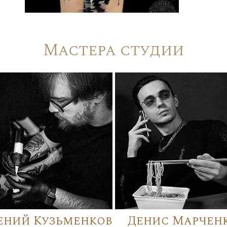
Мастера студии
ений Кузьменков
Денис Марчен