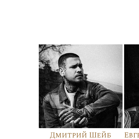
Дмитрий Шейб
Евг