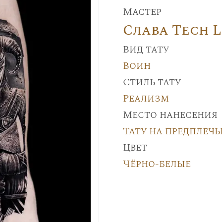
Мастер
Слава Tech 
Вид тату
Воин
Стиль тату
Реализм
Место нанесения
Тату на предплечь
Цвет
Чёрно-белые