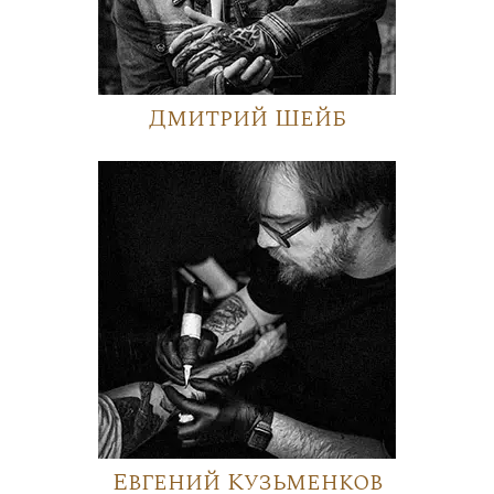
Дмитрий Шейб
Евгений Кузьменков