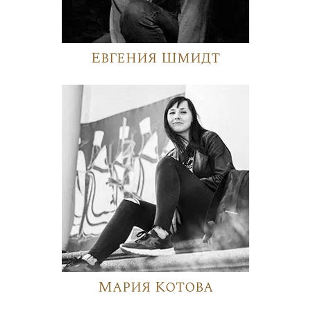
Евгения Шмидт
Мария Котова