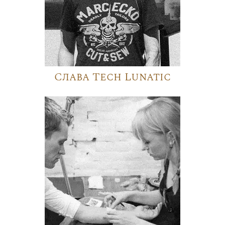
Слава Tech Lunatic