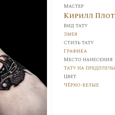
Мастер
Кирилл Пло
Вид тату
Змея
Стиль тату
Графика
Место нанесения
Тату на предплечь
Цвет
Чёрно-белые