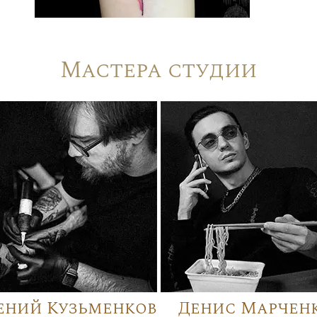
Мастера студии
ений Кузьменков
Денис Марчен