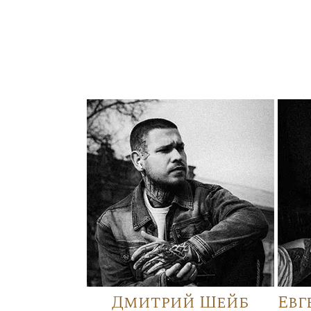
Дмитрий Шейб
Евг