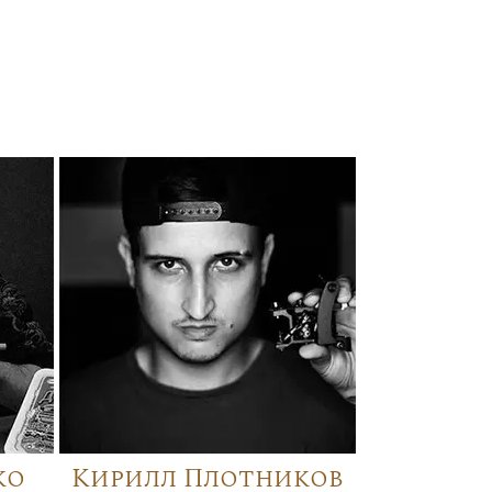
ко
Кирилл Плотников