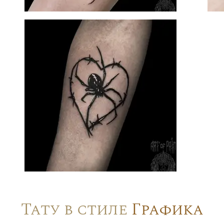
Тату в стиле
Графика