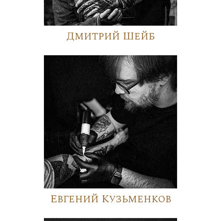
Дмитрий Шейб
Евгений Кузьменков