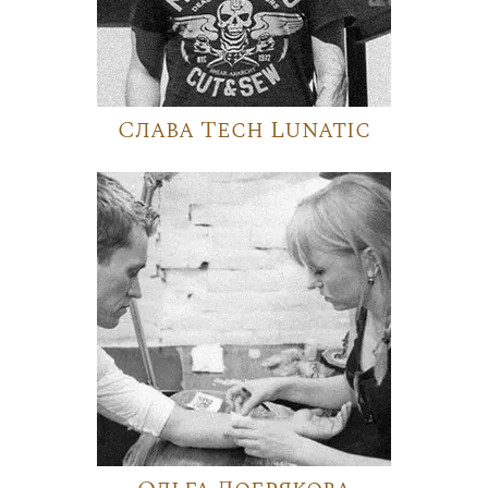
Слава Tech Lunatic