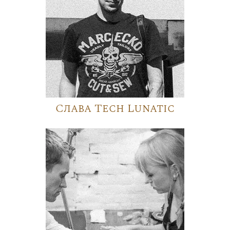
Слава Tech Lunatic