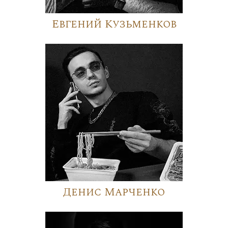
Евгений Кузьменков
Денис Марченко