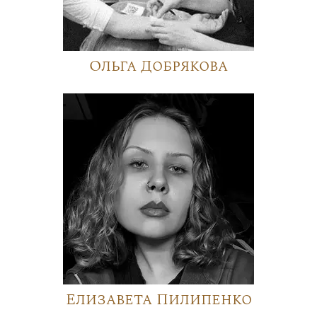
Ольга Добрякова
Елизавета Пилипенко