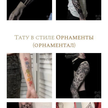
Тату в стиле
Орнаменты
(орнаментал)