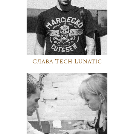
Слава Tech Lunatic