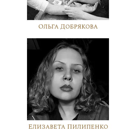
Ольга Добрякова
Елизавета Пилипенко