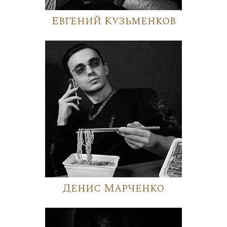
Евгений Кузьменков
Денис Марченко