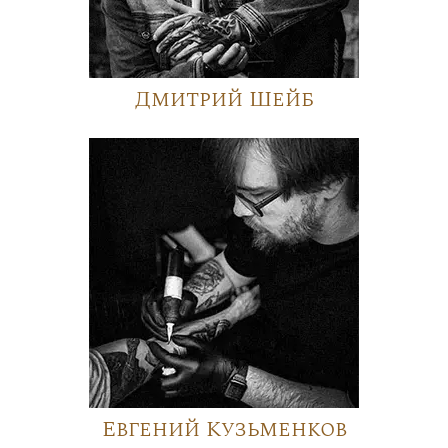
Дмитрий Шейб
Евгений Кузьменков