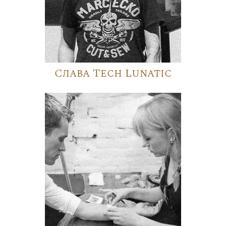
Слава Tech Lunatic