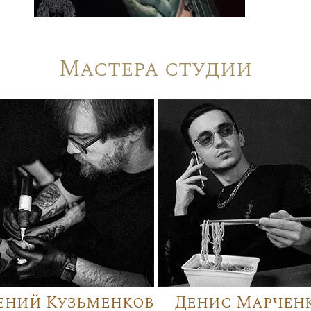
Мастера студии
ений Кузьменков
Денис Марчен