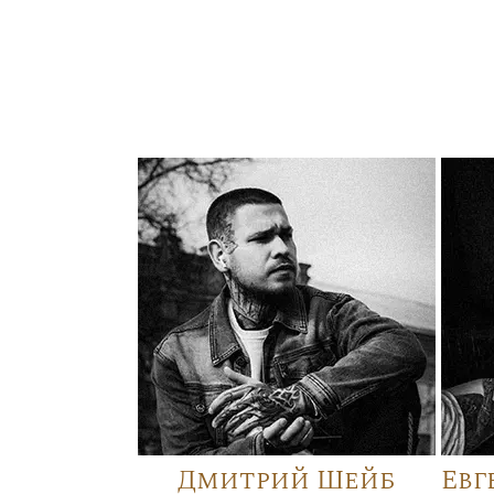
Дмитрий Шейб
Евг