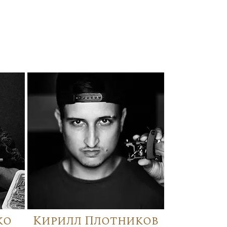
ко
Кирилл Плотников