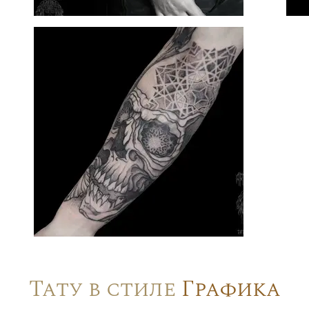
Тату в стиле
Графика