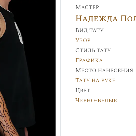
Мастер
Надежда По
Вид тату
Узор
Стиль тату
Графика
Место нанесения
Тату на руке
Цвет
Чёрно-белые