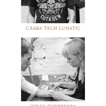
Слава Tech Lunatic