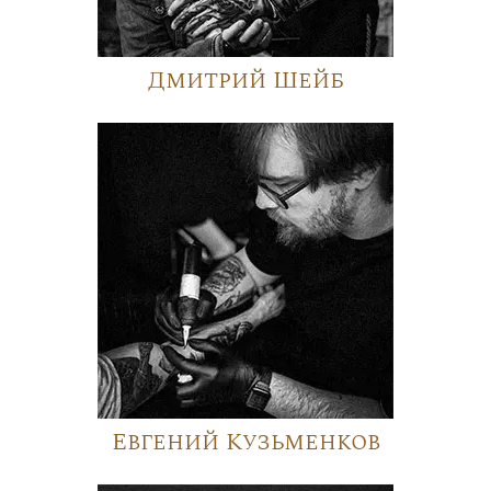
Дмитрий Шейб
Евгений Кузьменков