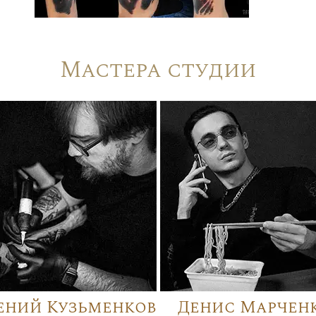
Мастера студии
ений Кузьменков
Денис Марчен