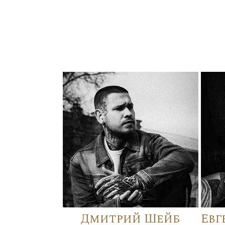
Дмитрий Шейб
Евг