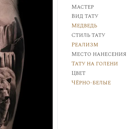
Мастер
Вид тату
Медведь
Стиль тату
Реализм
Место нанесения
Тату на голени
Цвет
Чёрно-белые