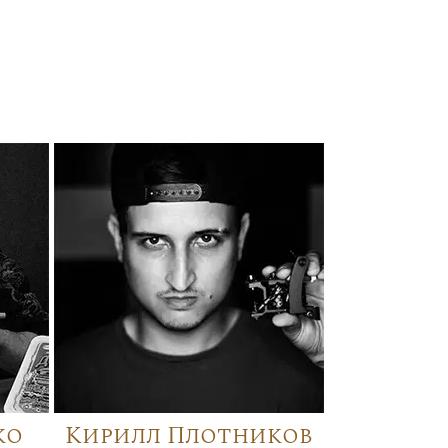
ко
Кирилл Плотников