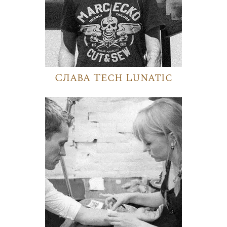
Слава Tech Lunatic