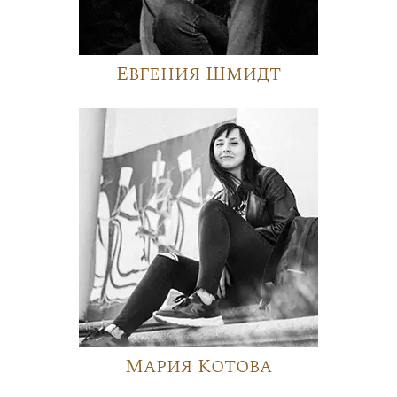
Евгения Шмидт
Мария Котова