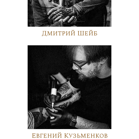
Дмитрий Шейб
Евгений Кузьменков