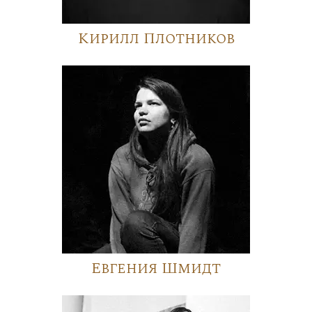
Кирилл Плотников
Евгения Шмидт