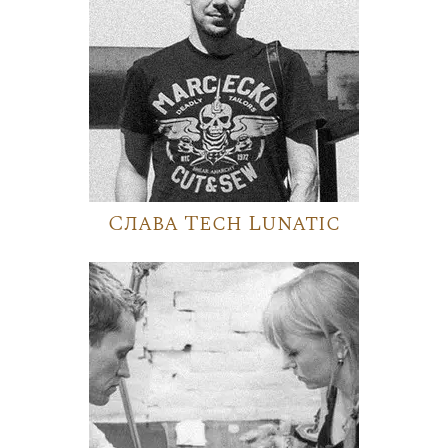
Слава Tech Lunatic