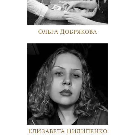
Ольга Добрякова
Елизавета Пилипенко