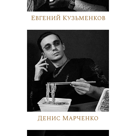
Евгений Кузьменков
Денис Марченко